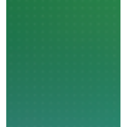
Adubos Real S.A
6 de abr. de 2023
2 min de leitura
Confira! Manejo de herbicida para
milho e feijão.
O manejo de plantas daninhas é extremamente
necessário para que lavouras de milho e feijão não
sejam comprometidas em sua produtividade....