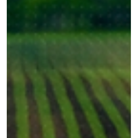
Adubos Real S.A
24 de mai. de 2023
1 min de leitura
#AgroéVida
Saiba como proteger as plantas da
salinidade
Certas plantas podem ser mais sensíveis à salinidade
do solo, como por exemplo a planta do morangueiro.
Protegê-las dessa condição é...