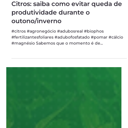
Adubos Real S.A
28 de jun. de 2023
1 min de leitura
Citros: saiba como evitar queda de
produtividade durante o
outono/inverno
#citros #agronegócio #adubosreal #biophos
#fertilizantesfoliares #adubofosfatado #pomar #cálcio
#magnésio Sabemos que o momento é de...