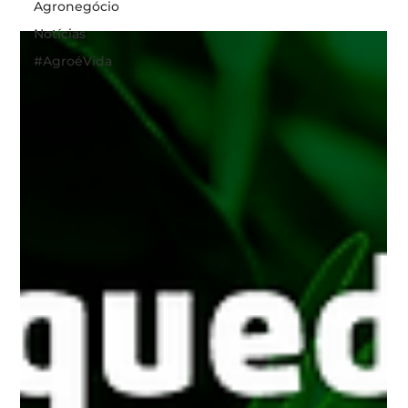
Agronegócio
Notícias
#AgroéVida