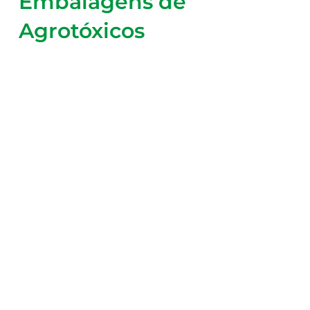
Embalagens de
Agrotóxicos
O descarte inadequado de embalagens de defensivos
agrícolas representa um grave risco ao meio
ambiente e à saúde humana, devido à lenta
decomposição desses materiais e ao potencial tóxico
dos resíduos químicos quando manuseados de forma
incorreta.
Por isso, é obrigação legal do agricultor realizar a
tríplice lavagem das embalagens vazias e devolvê-las
nos locais adequados, garantindo a destinação correta
e contribuindo para a preservação da natureza e a
segurança das pessoas.