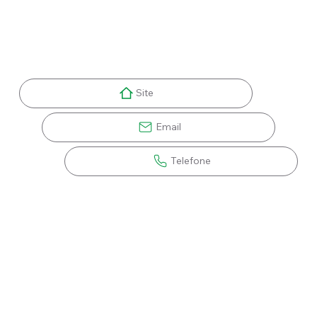
Para registrar sua denúncia ou sugestão, utilize nossos
canais oficiais, administrados de forma independente
por consultores externos:
Site
Email
Telefone
O
Grupo Adubos Real
é reconhecido pela
credibilidade construída ao longo de sua trajetória,
sempre pautada no respeito aos clientes e no
compromisso com a modernização contínua.
Acreditamos que o sucesso de cada produtor é,