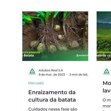
Adubos Real S.A
9 de mar. de 2023
3 min de leitura
Mo
Mercado
lav
Enraizamento da
cultura da batata
O m
mon
Cuidados nessa fase são