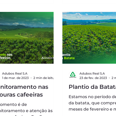
Adubos Real S.A
Adubos Real S.A
1 de mar. de 2023
2 min de leitura
23 de fev. de 2023
nitoramento nas
Plantio da Batat
ouras cafeeiras
Estamos no período de
da batata, que compr
omento é de
meses de fevereiro e 
itoramento e atenção às
Atente-se para as