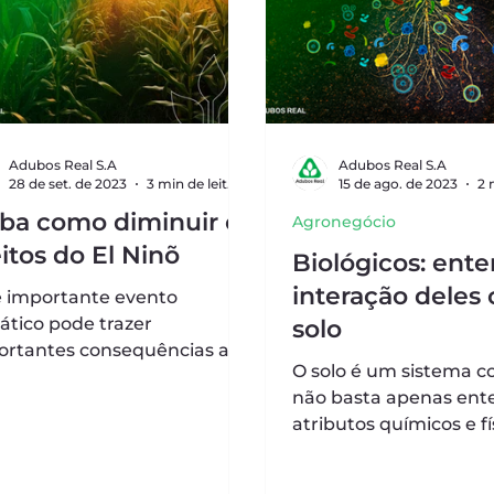
Adubos Real S.A
Adubos Real S.A
28 de set. de 2023
3 min de leitura
15 de ago. de 2023
iba como diminuir os
Agronegócio
itos do El Ninõ
Biológicos: ent
interação deles 
e importante evento
ático pode trazer
solo
ortantes consequências ao
O solo é um sistema c
r agrícola, o que exige um
não basta apenas ent
 entendimento de como o
atributos químicos e fí
como no passado, para
o potencial...