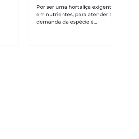
Por ser uma hortaliça exigente
em nutrientes, para atender a
demanda da espécie é
necessária uma recomendação
criteriosa para melhorar a...