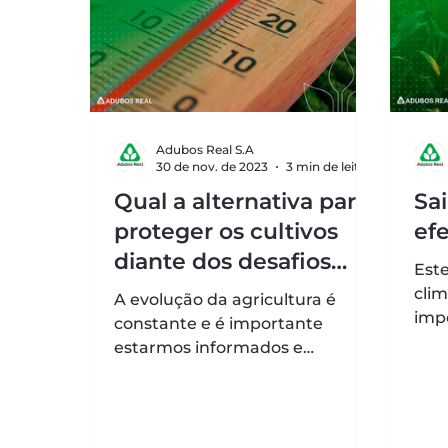
Adubos Real S.A
30 de nov. de 2023
3 min de leitura
Qual a alternativa para
Sa
proteger os cultivos
efe
diante dos desafios
Est
climáticos?
clim
A evolução da agricultura é
imp
constante e é importante
seto
estarmos informados e
bom
atualizados sobre o assunto.
El...