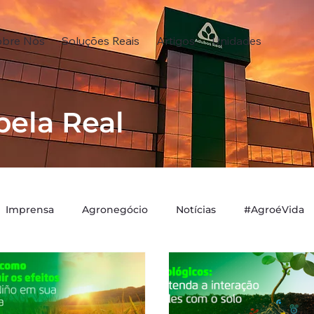
obre Nós
Soluções Reais
Artigos
Unidades
pela Real
Imprensa
Agronegócio
Notícias
#AgroéVida