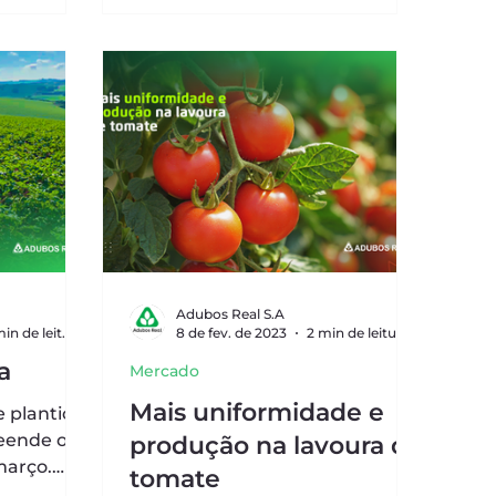
Adubos Real S.A
2 min de leitura
8 de fev. de 2023
2 min de leitura
a
Mercado
Mais uniformidade e
 plantio
eende os
produção na lavoura de
março.
tomate