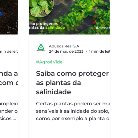
Adubos Real S.A
2 min de leitura
24 de mai. de 2023
1 min de leitura
#AgroéVida
enda a
Saiba como proteger
com o
as plantas da
salinidade
omplexo, e
Certas plantas podem ser mais
ender os
sensíveis à salinidade do solo,
sicos,
como por exemplo a planta do
 explorar
morangueiro. Protegê-las dessa
condição é...