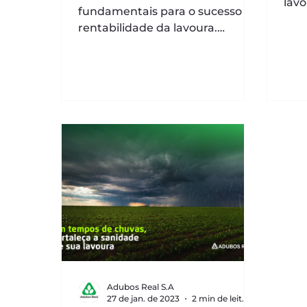
lavo
fundamentais para o sucesso e
pode
rentabilidade da lavoura.
doe
Nutrientes como B, Mg e K
a...
estão envolvidos diretamente
no...
Adubos Real S.A
27 de jan. de 2023
2 min de leitura