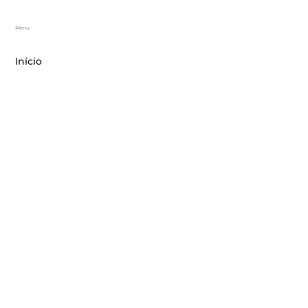
Menu
Início
Sobre Nós
Soluções Reais
Artigos
Unidades