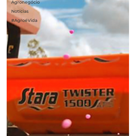
Agronegócio
Notícias
#AgroéVida