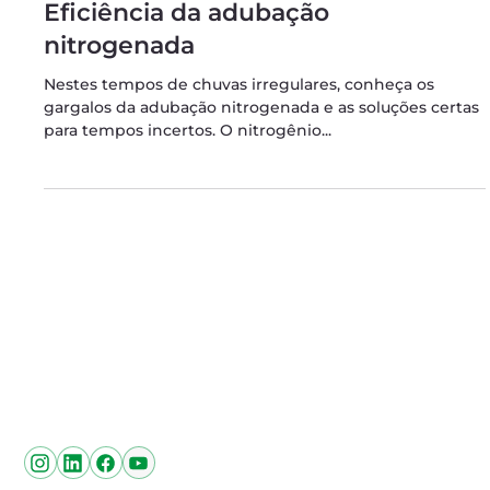
28 de out. de 2020
2 min de leitura
Eficiência da adubação
nitrogenada
Nestes tempos de chuvas irregulares, conheça os
gargalos da adubação nitrogenada e as soluções certas
para tempos incertos. O nitrogênio...
Endereço Matriz
Sítio Vargem do Sapucaí - Av. Pinto Cobra, 780 - Pouso
Alegre - MG
Siga-nos