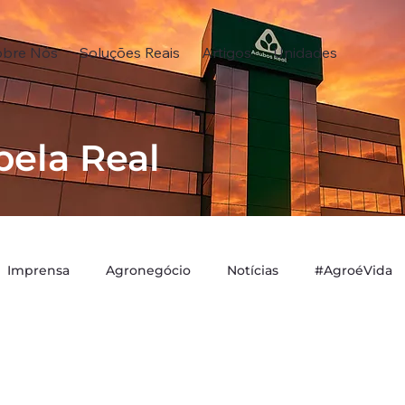
obre Nós
Soluções Reais
Artigos
Unidades
pela Real
Imprensa
Agronegócio
Notícias
#AgroéVida