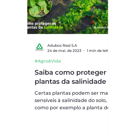
Adubos Real S.A
24 de mai. de 2023
1 min de leitura
#AgroéVida
Saiba como proteger as
plantas da salinidade
Certas plantas podem ser mais
sensíveis à salinidade do solo,
como por exemplo a planta do
morangueiro. Protegê-las dessa
condição é...