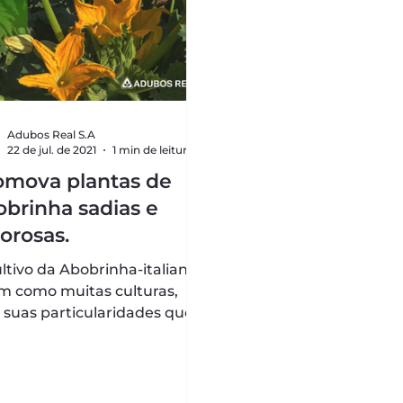
Adubos Real S.A
22 de jul. de 2021
1 min de leitura
omova plantas de
obrinha sadias e
orosas.
ltivo da Abobrinha-italiana,
im como muitas culturas,
 suas particularidades que
em ser observadas para que
 possível...