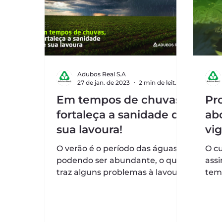
Adubos Real S.A
27 de jan. de 2023
2 min de leitura
Em tempos de chuvas,
Pr
fortaleça a sanidade de
ab
sua lavoura!
vig
O verão é o período das águas,
O cu
podendo ser abundante, o que
ass
traz alguns problemas à lavoura,
tem
especialmente proliferação de
dev
patógenos....
seja