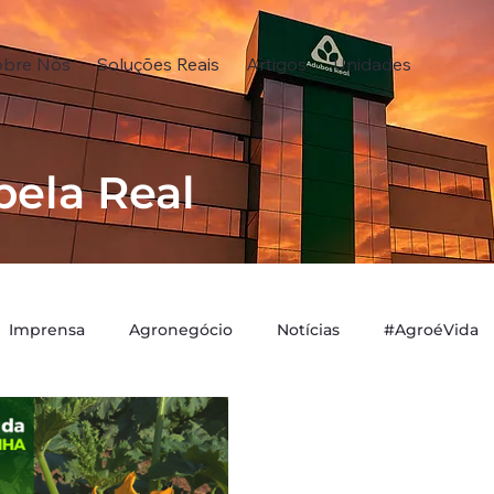
obre Nós
Soluções Reais
Artigos
Unidades
pela Real
Imprensa
Agronegócio
Notícias
#AgroéVida