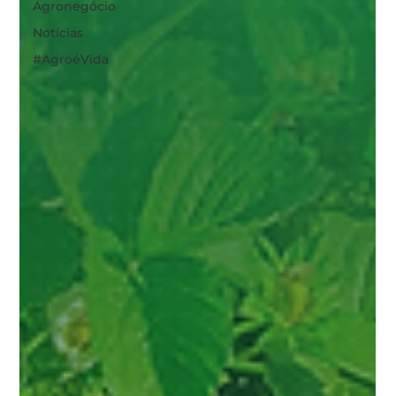
Agronegócio
Notícias
#AgroéVida