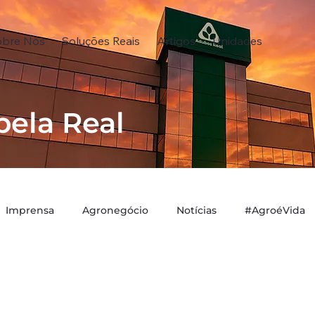
obre Nós
Soluções Reais
Artigos
Unidades
pela Real
Imprensa
Agronegócio
Notícias
#AgroéVida