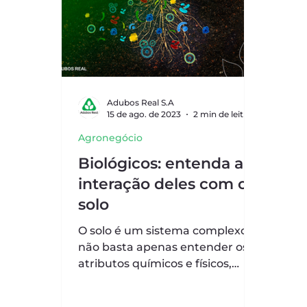
Adubos Real S.A
15 de ago. de 2023
2 min de leitura
Agronegócio
Biológicos: entenda a
interação deles com o
solo
O solo é um sistema complexo, e
não basta apenas entender os
atributos químicos e físicos,
como no passado, para explorar
o potencial...