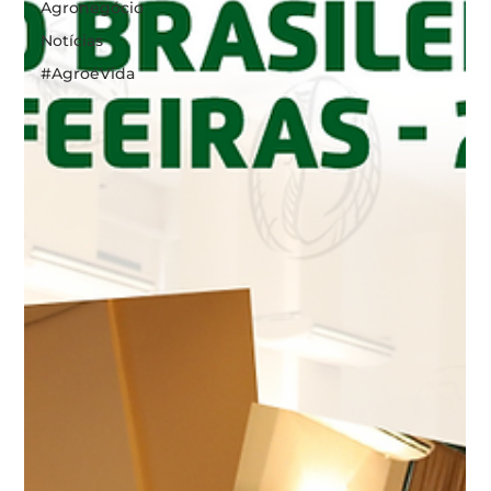
Agronegócio
Notícias
#AgroéVida