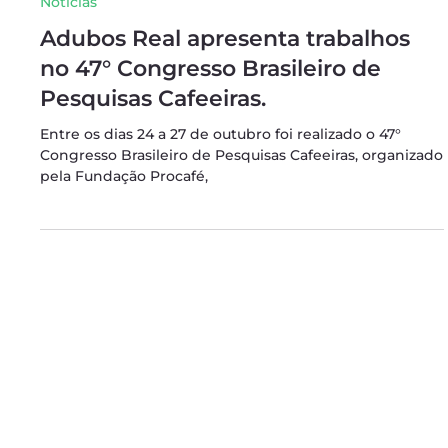
16 de nov. de 2023
2 min de leitura
Notícias
Adubos Real apresenta trabalhos
no 47° Congresso Brasileiro de
Pesquisas Cafeeiras.
Entre os dias 24 a 27 de outubro foi realizado o 47°
Congresso Brasileiro de Pesquisas Cafeeiras, organizado
pela Fundação Procafé,
Endereço Matriz
Sítio Vargem do Sapucaí - Av. Pinto Cobra, 780 - Pouso
Alegre - MG