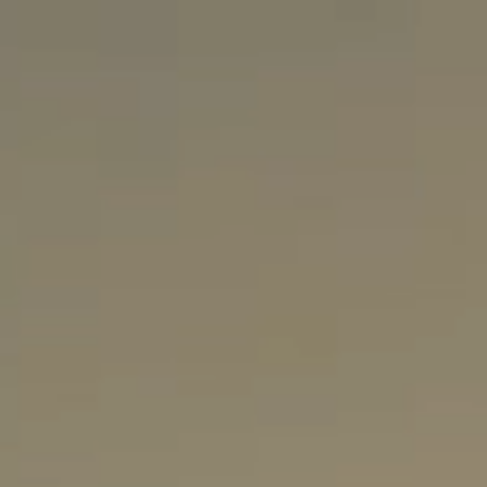
Início
S