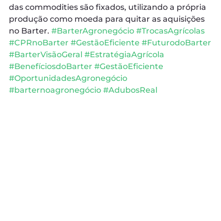
das commodities são fixados, utilizando a própria
produção como moeda para quitar as aquisições
no Barter.
#BarterAgronegócio
#TrocasAgrícolas
#CPRnoBarter
#GestãoEficiente
#FuturodoBarter
#BarterVisãoGeral
#EstratégiaAgrícola
#BenefíciosdoBarter
#GestãoEficiente
#OportunidadesAgronegócio
#barternoagronegócio
#AdubosReal