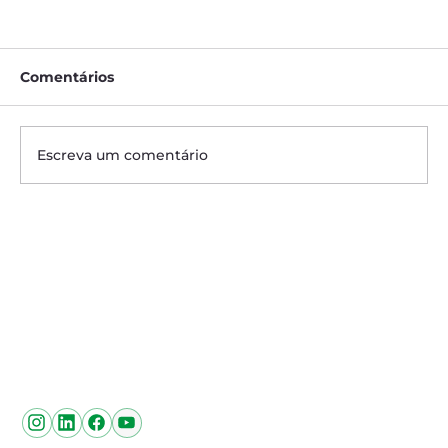
Comentários
Escreva um comentário
Alta resistência, baixo custo e dupla
função: conheça os benefícios do
Endereço Matriz
sorgo na safrinha.
Sítio Vargem do Sapucaí - Av. Pinto Cobra, 780 - Pouso
Alegre - MG
Siga-nos