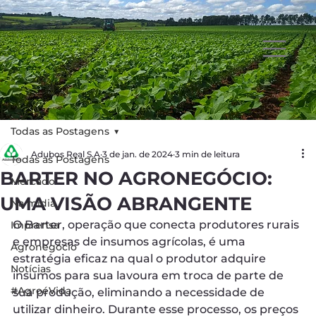
Todas as Postagens
Adubos Real S.A
3 de jan. de 2024
3 min de leitura
Todas as Postagens
BARTER NO AGRONEGÓCIO:
Mercado
UMA VISÃO ABRANGENTE
Na mídia
O Barter, operação que conecta produtores rurais
Imprensa
e empresas de insumos agrícolas, é uma
Agronegócio
estratégia eficaz na qual o produtor adquire
Notícias
insumos para sua lavoura em troca de parte de
#AgroéVida
sua produção, eliminando a necessidade de
utilizar dinheiro. Durante esse processo, os preços